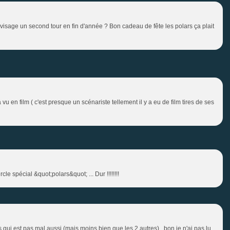
isage un second tour en fin d'année ? Bon cadeau de fête les polars ça plait
u en film ( c'est presque un scénariste tellement il y a eu de film tires de ses
e spécial &quot;polars&quot; ... Dur !!!!!!!!
 qui est pas mal aussi (mais moins bien que les 2 autres)...bon je n'ai pas lu