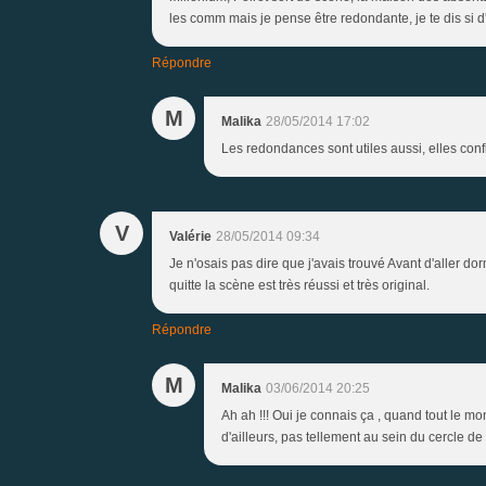
les comm mais je pense être redondante, je te dis si d'
Répondre
M
Malika
28/05/2014 17:02
Les redondances sont utiles aussi, elles confir
V
Valérie
28/05/2014 09:34
Je n'osais pas dire que j'avais trouvé Avant d'aller do
quitte la scène est très réussi et très original.
Répondre
M
Malika
03/06/2014 20:25
Ah ah !!! Oui je connais ça , quand tout le m
d'ailleurs, pas tellement au sein du cercle de