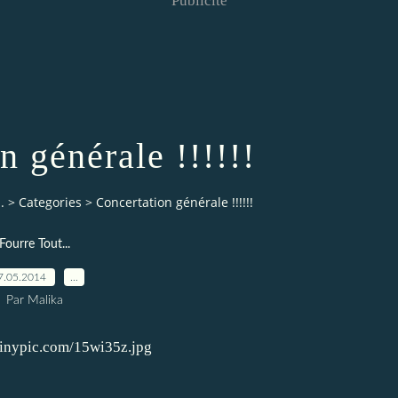
Publicité
n générale !!!!!!
.
>
Categories
>
Concertation générale !!!!!!
Fourre Tout...
7.05.2014
…
Par Malika