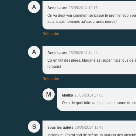
A
Anne Laure
28/05/2014 18:16
On va déjà voir comment se passe le premier et on env
autant aux hommes qu'aux grands mères !
Répondre
A
Anne Laure
28/05/2014 14:44
Ça en fait des idées. Magané est super mais tous déjà v
romans)
Répondre
M
Malika
28/05/2014 17:03
On a de quoi faire au moins une année de cercl
S
sous les galets
28/05/2014 11:48
Millenium, Poirot sort de scène, la maison des absents