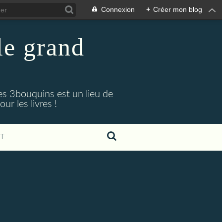
Connexion
+
Créer mon blog
 le grand
Les 3bouquins est un lieu de
r les livres !
T