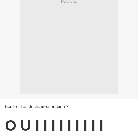
Publicité
Boulie : t'es déchaînée ou bien ?
O U I I I I I I I I I