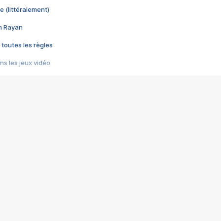
e (littéralement)
im Rayan
 toutes les règles
s les jeux vidéo
us choquant de Rockstar ? - Le scandale BULLY
e plus moche de Steam
du RÊVE tourne au CAUCHEMAR
pendant 8 heures
it… à tort
umiliés par un jeu vidéo
ire - Final Fantasy 8
ti un empire - Age of Empires