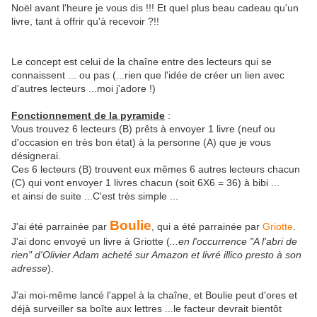
Noël avant l'heure je vous dis !!! Et quel plus beau cadeau qu'un
livre, tant à offrir qu'à recevoir ?!!
Le concept est celui de la chaîne entre des lecteurs qui se
connaissent ... ou pas (...rien que l'idée de créer un lien avec
d'autres lecteurs ...moi j'adore !)
Fonctionnement de la pyramide
:
Vous trouvez 6 lecteurs (B) prêts à envoyer 1 livre (neuf ou
d'occasion en très bon état) à la personne (A) que je vous
désignerai.
Ces 6 lecteurs (B) trouvent eux mêmes 6 autres lecteurs chacun
(C) qui vont envoyer 1 livres chacun (soit 6X6 = 36) à bibi ...
et ainsi de suite ...C'est très simple ...
Boulie
J'ai été parrainée par
, qui a été parrainée par
Griotte
.
J'ai donc envoyé un livre à Griotte (
...en l'occurrence "A l'abri de
rien" d'Olivier Adam acheté sur Amazon et livré illico presto à son
adresse
).
J'ai moi-même lancé l'appel à la chaîne, et Boulie peut d'ores et
déjà surveiller sa boîte aux lettres ...le facteur devrait bientôt