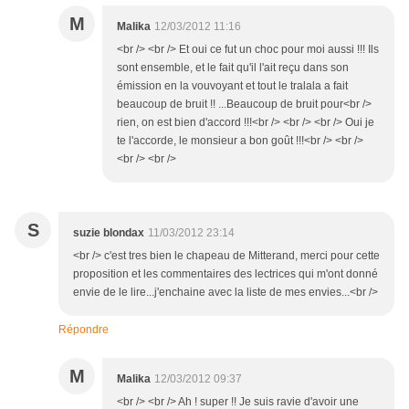
M
Malika
12/03/2012 11:16
<br /> <br /> Et oui ce fut un choc pour moi aussi !!! Ils
sont ensemble, et le fait qu'il l'ait reçu dans son
émission en la vouvoyant et tout le tralala a fait
beaucoup de bruit !! ...Beaucoup de bruit pour<br />
rien, on est bien d'accord !!!<br /> <br /> <br /> Oui je
te l'accorde, le monsieur a bon goût !!!<br /> <br />
<br /> <br />
S
suzie blondax
11/03/2012 23:14
<br /> c'est tres bien le chapeau de Mitterand, merci pour cette
proposition et les commentaires des lectrices qui m'ont donné
envie de le lire...j'enchaine avec la liste de mes envies...<br />
Répondre
M
Malika
12/03/2012 09:37
<br /> <br /> Ah ! super !! Je suis ravie d'avoir une