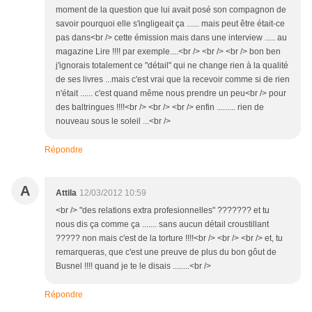
moment de la question que lui avait posé son compagnon de
savoir pourquoi elle s'ingligeait ça ...... mais peut être était-ce
pas dans<br /> cette émission mais dans une interview ..... au
magazine Lire !!!! par exemple....<br /> <br /> <br /> bon ben
j'ignorais totalement ce "détail" qui ne change rien à la qualité
de ses livres ...mais c'est vrai que la recevoir comme si de rien
n'était ...... c'est quand même nous prendre un peu<br /> pour
des baltringues !!!!<br /> <br /> <br /> enfin ......... rien de
nouveau sous le soleil ...<br />
Répondre
A
Attila
12/03/2012 10:59
<br /> "des relations extra profesionnelles" ??????? et tu
nous dis ça comme ça ....... sans aucun détail croustillant
????? non mais c'est de la torture !!!!<br /> <br /> <br /> et, tu
remarqueras, que c'est une preuve de plus du bon gôut de
Busnel !!!! quand je te le disais ........<br />
Répondre