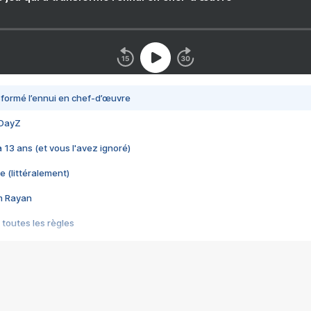
nsformé l’ennui en chef-d’œuvre
 DayZ
 a 13 ans (et vous l'avez ignoré)
e (littéralement)
im Rayan
 toutes les règles
s les jeux vidéo
us choquant de Rockstar ? - Le scandale BULLY
e plus moche de Steam