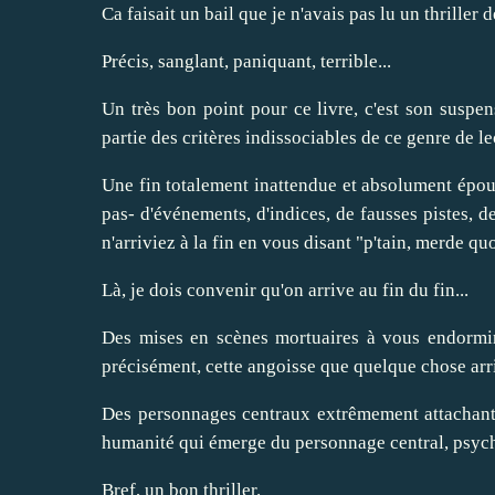
Ca faisait un bail que je n'avais pas lu un thriller d
Précis, sanglant, paniquant, terrible...
Un très bon point pour ce livre, c'est son suspen
partie des critères indissociables de ce genre de le
Une fin totalement inattendue et absolument épou
pas- d'événements, d'indices, de fausses pistes, d
n'arriviez à la fin en vous disant "p'tain, merde quoi 
Là, je dois convenir qu'on arrive au fin du fin...
Des mises en scènes mortuaires à vous endormir 
précisément, cette angoisse que quelque chose arri
Des personnages centraux extrêmement attachants,
humanité qui émerge du personnage central, psych
Bref, un bon thriller.