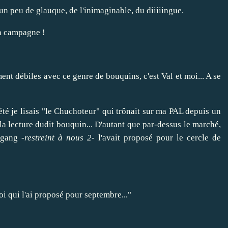
, un peu de glauque, de l'inimaginable, du diiiiingue.
la campagne !
nt débiles avec ce genre de bouquins, c'est Val et moi... A se
été je lisais "le Chuchoteur" qui trônait sur ma PAL depuis un
a lecture dudit bouquin... D'autant que par-dessus le marché,
 gang -
restreint à nous 2
- l'avait proposé pour le cercle de
 moi qui l'ai proposé pour septembre..."