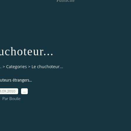
Publicité
uchoteur...
.
>
Categories
>
Le chuchoteur...
uteurs étrangers...
3.09.2010
…
Par Boulie