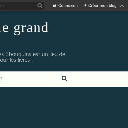
Connexion
+
Créer mon blog
 le grand
Les 3bouquins est un lieu de
r les livres !
T