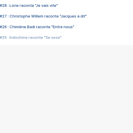
28 : Lorie raconte "Je vais vite"
#27 : Christophe Willem raconte "Jacques a dit"
#26 : Chimène Badi raconte "Entre nous"
#25 : Indochine raconte "3e sexe"
#24 : Zaho raconte "C'est chelou"
#23 : Patrick Bruel raconte "Au café des délices"
#22 : Kyo raconte "Le chemin"
#21 : Nolwenn Leroy raconte "Cassé"
#20 : Patrick Hernandez raconte "Born to be alive"
#19 : Lorie raconte "Près de moi"
#18 : Michael Jones raconte "A nos actes manqués" (avec Jean-Jacque
#17 : Khaled raconte "Aïcha"