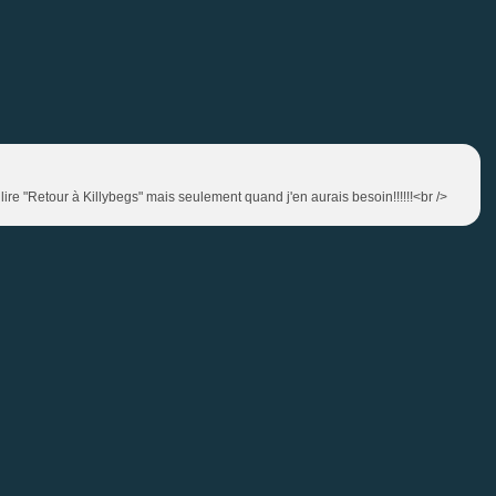
 lire "Retour à Killybegs" mais seulement quand j'en aurais besoin!!!!!!<br />