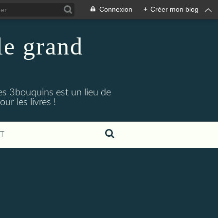
Connexion
+
Créer mon blog
 le grand
Les 3bouquins est un lieu de
r les livres !
T