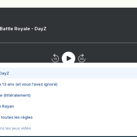
 Battle Royale - DayZ
 DayZ
 a 13 ans (et vous l'avez ignoré)
e (littéralement)
im Rayan
 toutes les règles
s les jeux vidéo