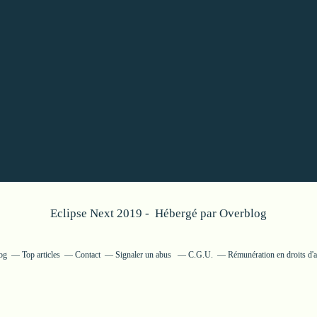
Eclipse Next 2019 - Hébergé par
Overblog
og
Top articles
Contact
Signaler un abus
C.G.U.
Rémunération en droits d'a