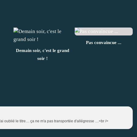
Pas convaincue ...
Demain soir, c'est le grand
soir !
ai oublié le titre.... ça ne m'a pas transportée d'allégresse ....<br />