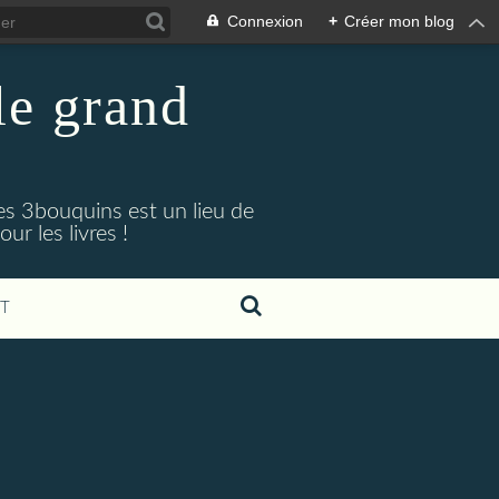
Connexion
+
Créer mon blog
 le grand
Les 3bouquins est un lieu de
r les livres !
T