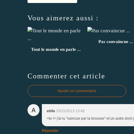
Vous aimerez aussi :
Pas convaincue ...
Tout le monde en parle ...
Commenter cet article
Ajouter un commentaire
A
attila
25/11/2013 13:48
<br /> j'ai lu "vaincue par la brousse" et un autre dont j'
Répondre