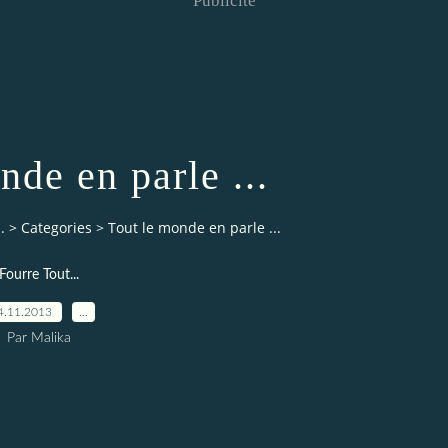
Publicité
nde en parle ...
.
>
Categories
>
Tout le monde en parle ...
Fourre Tout...
4.11.2013
…
Par Malika