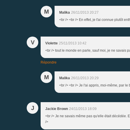
M
Malika
26/11/2013 20:27
<br /> <br /> En effet, je t'ai connue plutôt ent
V
Violette
25/11/2013 10:42
<br /> tout le monde en parle, sauf moi, je ne savais pas!!
Répondre
M
Malika
26/11/2013 20:29
<br /> <br /> Je l'ai appris, moi-même, par le b
J
Jackie Brown
24/11/2013 18:09
<br /> Je ne savais même pas qu'elle était décédée. Et 
/>