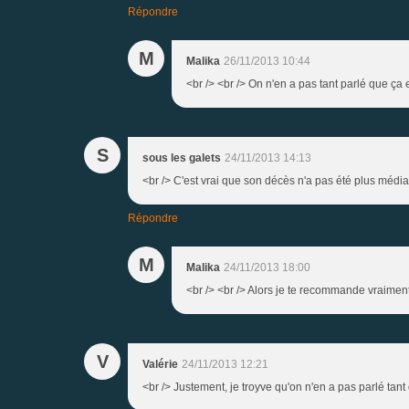
Répondre
M
Malika
26/11/2013 10:44
<br /> <br /> On n'en a pas tant parlé que ça en
S
sous les galets
24/11/2013 14:13
<br /> C'est vrai que son décès n'a pas été plus médiati
Répondre
M
Malika
24/11/2013 18:00
<br /> <br /> Alors je te recommande vraiment 
V
Valérie
24/11/2013 12:21
<br /> Justement, je troyve qu'on n'en a pas parlé tant